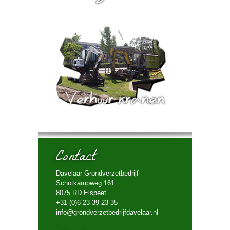
Contact
Davelaar Grondverzetbedrijf
Schotkampweg 161
8075 RD Elspeet
+31 (0)6 23 39 23 35
info@grondverzetbedrijfdavelaar.nl