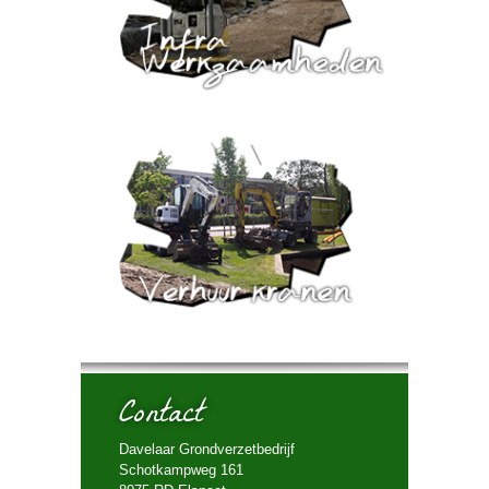
Contact
Davelaar Grondverzetbedrijf
Schotkampweg 161