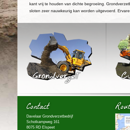
kant vrij te houden van dichte begroeiing. Grondverze
sloten zeer nauwkeurig kan worden uitgevoerd. Ervaren 
Contact
Rout
Davelaar Grondverzetbedrijf
Schotkampweg 161
8075 RD Elspeet