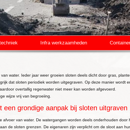
techniek
Infra werkzaamheden
Containe
 van water. Ieder jaar weer groeien sloten deels dicht door gras, planten
rijk dat sloten periodiek worden uitgegraven. Op deze manier wordt e
waardoor overtallig regenwater niet meer kan worden afgevoerd.
e wijze vrij van begroeiing.
t een grondige aanpak bij sloten uitgraven
de afvoer van water. De watergangen worden deels onderhouden door 
an de sloten grenzen. De eigenaren zijn verplicht om de sloot aan hu