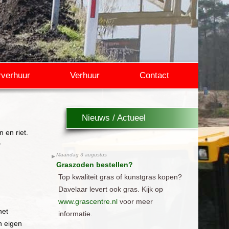
rverhuur
Verhuur
Contact
Nieuws / Actueel
 en riet.
r
Maandag 3 augustus
Graszoden bestellen?
Top kwaliteit gras of kunstgras kopen?
Davelaar levert ook gras. Kijk op
www.grascentre.nl
voor meer
het
informatie.
n eigen