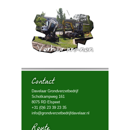
Contact
Davelaar Grondverzetbedrijf
Schotkampweg 161
8075 RD Elspeet
+31 (0)6 23 39 23 35
info@grondverzetbedrijfdavelaar.nl
Route